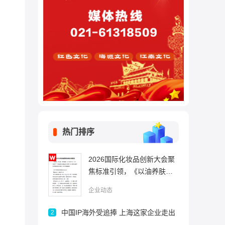
热门排序
2026国际化妆品创新大会聚
焦标准引领，《以油养肤功
效型油凝珠精华水技术规
企业动态
范》发布
中国IP海外受追捧 上海这家企业走出
2