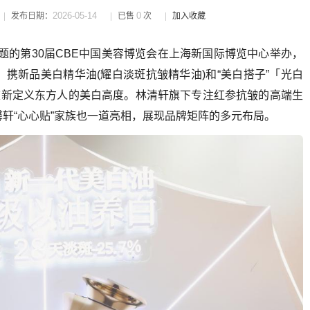
2026-05-14
0
发布日期：
已售
次
加入收藏
主题的第30届CBE中国美容博览会在上海新国际博览中心举办，
携新品美白精华油(耀白淡斑抗皱精华油)和“美白搭子”「光白
重新定义东方人的美白高度。林清轩旗下专注红参抗皱的高端生
轩“心心贴”家族也一道亮相，展现品牌矩阵的多元布局。