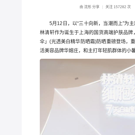
由
沈彤
分享
关注
157282 次
5月12日，以“三十向新，当潮而上”为
林清轩作为诞生于上海的国货高端护肤品牌，
伞」(光透美白精华防晒霜)防晒重磅登场，
活美容品牌华嫆庄，和主打年轻肌群体的小馨