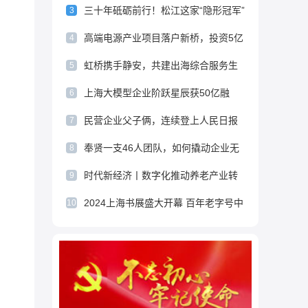
独特的全球化模式
三十年砥砺前行！松江这家“隐形冠军”
3
跻身国家级高等级名单
高端电源产业项目落户新桥，投资5亿
4
元破解AI算力电源瓶颈
虹桥携手静安，共建出海综合服务生
5
态
上海大模型企业阶跃星辰获50亿融
6
资，推动AI+终端产业加速落地
民营企业父子俩，连续登上人民日报
7
奉贤一支46人团队，如何撬动企业无
8
限的发展动能？
时代新经济丨数字化推动养老产业转
9
型升级 政企联动打造东方惠乐石峰养
2024上海书展盛大开幕 百年老字号中
10
老模式
华铅笔亮点频现