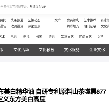
造全国性文艺领域平台。
欢迎加入VIP
要闻
头条报道
区镇动态
文产
会员福利
艺术推荐
名家
通告
收藏投资
评论观点
精彩地方
期刊征稿
文化
艺术
电影
电视
书画
摄影
军旅文艺
民间文艺
文学
采
文化活动
文化教育
文化服务
企业文化
布美白精华油 自研专利原料山茶噬黑677
定义东方美白高度