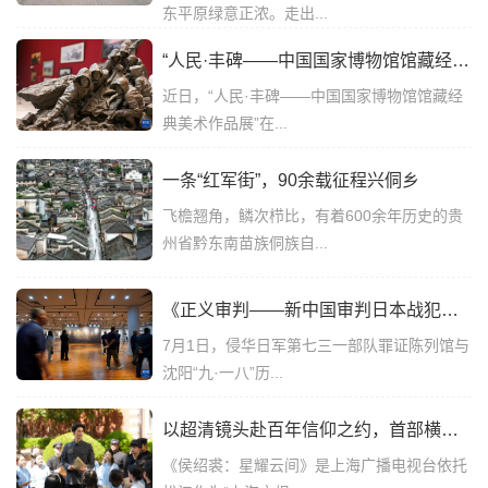
东平原绿意正浓。走出...
“人民·丰碑——中国国家博物馆馆藏经典美术作品展”在国博举行
近日，“人民·丰碑——中国国家博物馆馆藏经
典美术作品展”在...
一条“红军街”，90余载征程兴侗乡
飞檐翘角，鳞次栉比，有着600余年历史的贵
州省黔东南苗族侗族自...
《正义审判——新中国审判日本战犯史实特展》在哈尔滨开幕
7月1日，侵华日军第七三一部队罪证陈列馆与
沈阳“九·一八”历...
以超清镜头赴百年信仰之约，首部横屏精品红色微短剧《侯绍裘:星耀云间》“七一”热血定档！
《侯绍裘：星耀云间》是上海广播电视台依托