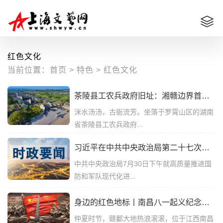
红色文化
当前位置：
首页
>
特色
>
红色文化
茶陵县工农兵政府旧址：湘赣边界首个红色政权诞生地
洣水汤汤，古衙流芳。坐落于罗霄山区的湖南
省茶陵县工农兵政府...
习近平在中共中央政治局第二十七次集体学习时强调 强化政治引领 深化创新发展 高质量推进国防和军队现代化
中共中央政治局7月30日下午就高质量推进国
防和军队现代化进...
身边的红色地标丨南昌八一起义纪念馆：聆听那声石破天惊的枪响
仲夏时节，赣鄱大地热浪滚滚，位于江西南昌