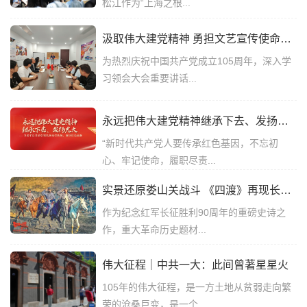
松江作为“上海之根...
汲取伟大建党精神 勇担文艺宣传使命——上海文艺网党支部组织全体职工集中收看庆祝中国共产党成立105周年大会直播
为热烈庆祝中国共产党成立105周年，深入学
习领会大会重要讲话...
永远把伟大建党精神继承下去、发扬光大 ——习近平总书记引领弘扬光荣传统、赓续红色血脉
“新时代共产党人要传承红色基因，不忘初
心、牢记使命，履职尽责...
实景还原娄山关战斗 《四渡》再现长征首捷传奇
作为纪念红军长征胜利90周年的重磅史诗之
作，重大革命历史题材...
伟大征程｜中共一大：此间曾著星星火
105年的伟大征程，是一方土地从贫弱走向繁
荣的沧桑巨变，是一个...