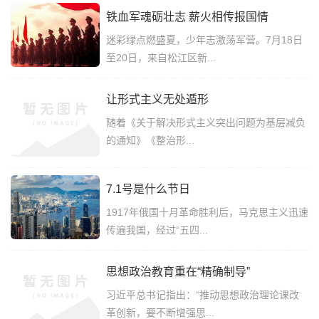
铁血军魂砺壮志 薪火相传报国情
迷彩绿点燃盛夏，少年志激荡军营。7月18日
至20日，来自松江区新...
让形式主义无处遁形
随着《关于解决形式主义突出问题为基层减负
的通知》《整治形...
7.1号是什么节日
1917年俄国十月革命胜利后，马克思主义迅速
传遍我国，经过“五四...
思想政治教育重在“精确制导”
习近平总书记指出：“推动思想政治理论课改
革创新，要不断增强思...