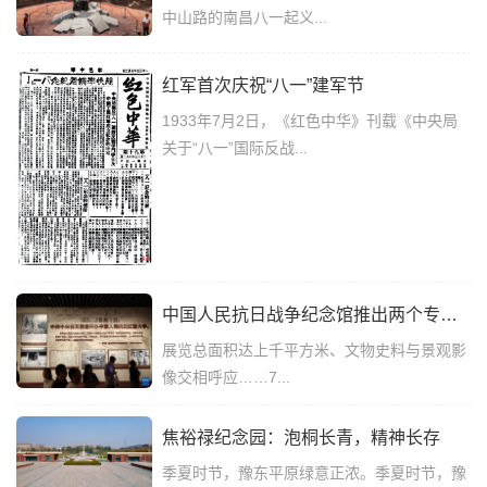
中山路的南昌八一起义...
红军首次庆祝“八一”建军节
1933年7月2日，《红色中华》刊载《中央局
关于“八一”国际反战...
中国人民抗日战争纪念馆推出两个专题展览
展览总面积达上千平方米、文物史料与景观影
像交相呼应……7...
焦裕禄纪念园：泡桐长青，精神长存
季夏时节，豫东平原绿意正浓。季夏时节，豫