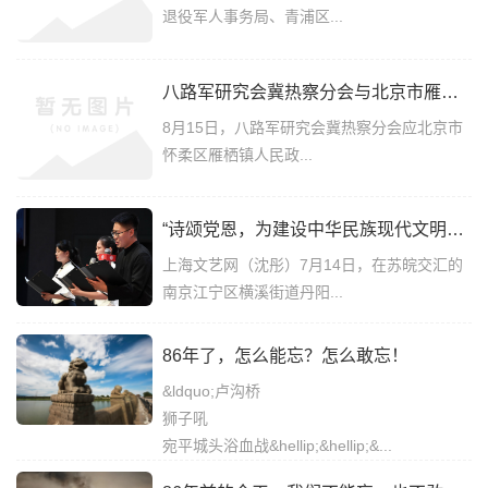
退役军人事务局、青浦区...
八路军研究会冀热察分会与北京市雁栖镇人民政府举行红色文化座谈会
8月15日，八路军研究会冀热察分会应北京市
怀柔区雁栖镇人民政...
“诗颂党恩，为建设中华民族现代文明探索新经验！” 苏皖百名干群参与宁博主题诗歌朗诵活动
上海文艺网（沈彤）7月14日，在苏皖交汇的
南京江宁区横溪街道丹阳...
86年了，怎么能忘？怎么敢忘！
&ldquo;卢沟桥
狮子吼
宛平城头浴血战&hellip;&hellip;&...