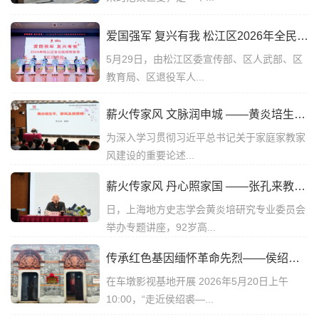
爱国强军 复兴有我 松江区2026年全民国防教育季启动
5月29日，由松江区委宣传部、区人武部、区
教育局、区退役军人...
薪火传家风 文脉润申城 ——黄炎培生平、家风及其思想专题讲座在沪举办
为深入学习贯彻习近平总书记关于家庭家教家
风建设的重要论述...
薪火传家风 丹心照家国 ——张孔来教授黄炎培生平与家风思想专题讲座纪实
日，上海地方史志学会黄炎培研究专业委员会
举办专题讲座，92岁高...
传承红色基因缅怀革命先烈——侯绍裘烈士生平事迹展
在车墩影视基地开展 2026年5月20日上午
10:00，“走近侯绍裘—...