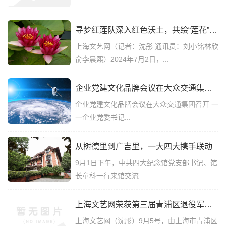
寻梦红莲队深入红色沃土，共绘“莲花”精神新篇章
上海文艺网（记者：沈彤 通讯员：刘小铭林欣
俞李晨熙）2024年7月2日，...
企业党建文化品牌会议在大众交通集团召开 一一企业党委书记工作研究会企业党建文化第一联络组活动侧记
企业党建文化品牌会议在大众交通集团召开 一
一企业党委书记...
从树德里到广吉里，一大四大携手联动
9月1日下午，中共四大纪念馆党支部书记、馆
长童科一行来馆交流...
上海文艺网荣获第三届青浦区退役军人创新创业大赛“优胜奖”
上海文艺网（沈彤）9月5号，由上海市青浦区