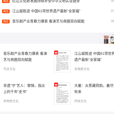
红山文化新发掘持续补全中华文明实证链条
0
精选
江山留胜迹 中国61项世界遗产最新“全家福”
0
精选
江山留胜迹 中国61项世界遗产最新“全家福”
“景德镇手工瓷业遗存
音乐剧产业青春力爆表 看演艺与商圈双向赋能
0
精选
音乐剧产业青春力爆表 看演
江山留胜迹 中国61项世
艺与商圈双向赋能
遗产最新“全家福”
节庆文化
非物质文化
非遗“守”艺人：黎锦，指尖
大暑：炎蒸藏荷韵，暑尽
上的千年“史书”
秋来
非物质文化
传统文化