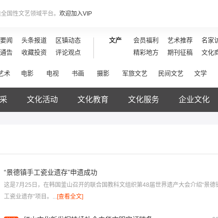
造全国性文艺领域平台。
欢迎加入VIP
要闻
头条报道
区镇动态
文产
会员福利
艺术推荐
名家
通告
收藏投资
评论观点
精彩地方
期刊征稿
文化
艺术
电影
电视
书画
摄影
军旅文艺
民间文艺
文学
采
文化活动
文化教育
文化服务
企业文化
“景德镇手工瓷业遗存”申遗成功
这是7月25日，在韩国釜山召开的联合国教科文组织第48届世界遗产大会介绍“景德
工瓷业遗存”项目。...
[查看全文]