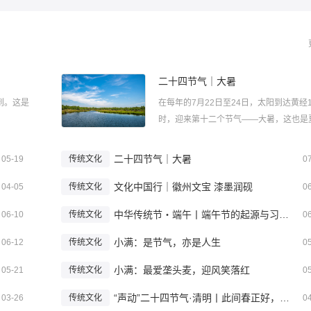
二十四节气｜大暑
到。这是
在每年的7月22日至24日，太阳到达黄经1
时，迎来第十二个节气——大暑，这也是
的最后一个节气。...
二十四节气｜大暑
05-19
传统文化
0
文化中国行｜徽州文宝 漆墨润砚
04-05
传统文化
0
中华传统节・端午丨端午节的起源与习俗！
06-10
传统文化
0
小满：是节气，亦是人生
06-12
传统文化
0
小满：最爱垄头麦，迎风笑落红
05-21
传统文化
0
“声动”二十四节气·清明丨此间春正好，告与先人知
03-26
传统文化
0