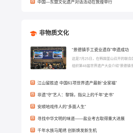
荐
中国—东盟文化遗产对话活动在敦煌举行
非物质文化
“景德镇手工瓷业遗存”申遗成功
这是7月25日，在韩国釜山召开的联合
组织第48届世界遗产大会介绍“景德镇
遗存”项目。...
荐
江山留胜迹 中国61项世界遗产最新“全家福”
荐
非遗“守”艺人：黎锦，指尖上的千年“史书”
荐
安顺地戏传人的“多面人生”
荐
寻找中华文明的味道——盐业考古取得重大进展
荐
千年水族马尾绣 创新焕发新生机