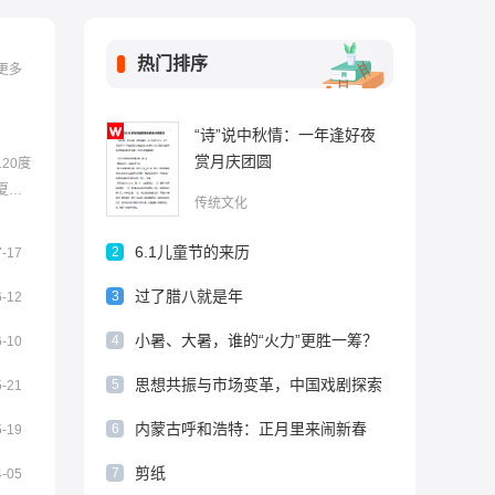
热门排序
更多
“诗”说中秋情：一年逢好夜
赏月庆团圆
20度
夏季
传统文化
6.1儿童节的来历
2
7-17
过了腊八就是年
3
6-12
小暑、大暑，谁的“火力”更胜一筹？
4
6-10
思想共振与市场变革，中国戏剧探索
5
5-21
破解“好剧本荒”路径
内蒙古呼和浩特：正月里来闹新春
6
5-19
剪纸
7
4-05