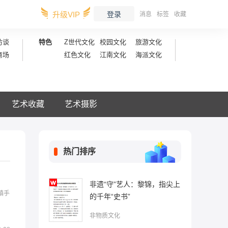
升级VIP
登录
消息
标签
收藏
访谈
特色
Z世代文化
校园文化
旅游文化
商场
红色文化
江南文化
海派文化
艺术收藏
艺术摄影
热门排序
非遗“守”艺人：黎锦，指尖上
镇手
的千年“史书”
非物质文化