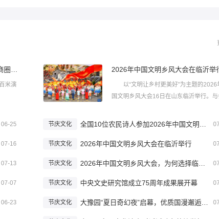
音乐剧产业青春力爆表 看演艺与商圈双向赋能
2026年中国文明乡风大会在临沂举
百米演
以“文明让乡村更美好”为主题的2026
国文明乡风大会16日在山东临沂举行。与
表认为，培育文明乡风是一项事关乡村全
兴、社会全面进步和人的全面发展...
全国10位农民诗人参加2026年中国文明乡风大会
06-25
节庆文化
0
2026年中国文明乡风大会在临沂举行
07-16
节庆文化
0
2026年中国文明乡风大会，为何选择临沂？
07-13
节庆文化
0
中央文史研究馆成立75周年成果展开幕
07-07
节庆文化
0
大豫园“夏日奇幻夜”启幕，优质国漫邂逅非遗与园林
06-23
节庆文化
0