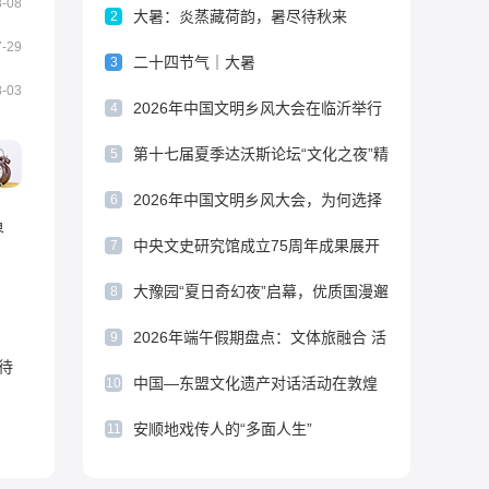
8-08
大暑：炎蒸藏荷韵，暑尽待秋来
2
7-29
二十四节气｜大暑
3
”申遗成功
8-03
2026年中国文明乡风大会在临沂举行
4
第十七届夏季达沃斯论坛“文化之夜”精
5
彩绽放
2026年中国文明乡风大会，为何选择
6
界
临沂？
中央文史研究馆成立75周年成果展开
7
幕
大豫园“夏日奇幻夜”启幕，优质国漫邂
8
逅非遗与园林
2026年端午假期盘点：文体旅融合 活
9
待
力十足
中国—东盟文化遗产对话活动在敦煌
10
举行
安顺地戏传人的“多面人生”
11