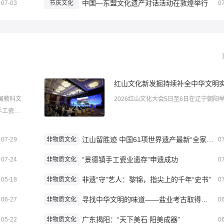
中国—东盟文化遗产对话活动在敦煌举行
07-03
节庆文化
0
国教科文
2026红山文化大会5日至6日在辽宁朝阳举行
手工瓷业
江山留胜迹 中国61项世界遗产最新“全家福”
07-29
非物质文化
0
“景德镇手工瓷业遗存”申遗成功
07-24
非物质文化
0
非遗“守”艺人：黎锦，指尖上的千年“史书”
05-18
非物质文化
0
寻找中华文明的味道——盐业考古取得重大进展
06-27
非物质文化
0
广东揭阳：“天下美石 阳美成器”
05-22
非物质文化
0