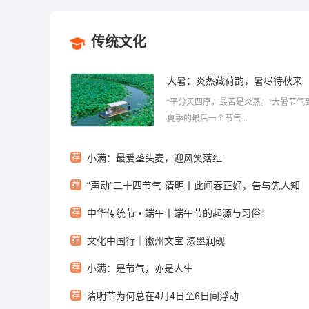
传统文化
大暑：炎蒸藏荷韵，暑尽待秋来
“平分天四序，最苦是炎蒸。”大暑节气
夏季的最后一个节气...
荐
小满：最爱垄头麦，迎风笑落红
荐
“声动”二十四节气·清明丨此间春正好，告与先人知
荐
中华传统节・端午丨端午节的起源与习俗！
荐
文化中国行｜徽州文宝 漆墨润砚
荐
小满：是节气，亦是人生
荐
清明节为何总在4月4日至6日间浮动