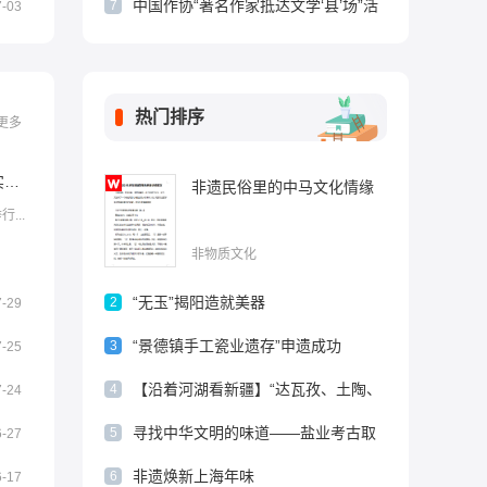
中国作协“著名作家抵达文学‘县’场”活
7
7-03
动在山东淄博博山启动
热门排序
更多
红山文化新发掘持续补全中华文明实证链条
非遗民俗里的中马文化情缘
...
非物质文化
“无玉”揭阳造就美器
2
7-29
“景德镇手工瓷业遗存”申遗成功
3
7-25
【沿着河湖看新疆】“达瓦孜、土陶、
4
7-24
小刀、模戳印花” 这些年轻人传承着家
寻找中华文明的味道——盐业考古取
5
6-27
乡的非遗文化
得重大进展
非遗焕新上海年味
6
6-17