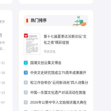
热门排序
更多
行
第十七届夏季达沃斯论坛“文
化之夜”精彩绽放
年中
会代
节庆文化
面振
国潮文创云集文博会
2
7-21
中央文史研究馆成立75周年成果展开
3
7-18
幕
松江作协举办“云间新诗尚”四人诗集分
4
7-16
享会 暨“新大众文艺背景下诗歌创作走
中国—东盟文化遗产对话活动在敦煌
5
7-13
向”座谈会
举行
2026年公祭中华人文始祖伏羲大典在
6
7-07
甘肃天水举行