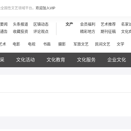
造全国性文艺领域平台。
欢迎加入VIP
要闻
头条报道
区镇动态
文产
会员福利
艺术推荐
名家
通告
收藏投资
评论观点
精彩地方
期刊征稿
文化
艺术
电影
电视
书画
摄影
军旅文艺
民间文艺
文学
采
文化活动
文化教育
文化服务
企业文化