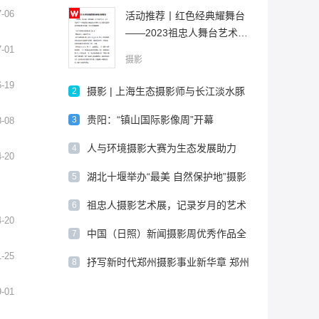
7-06
活动推荐丨红色经典耀舞台
——2023祖忠人舞台艺术摄
7-01
影展
摄影
6-19
摄影 | 上海生态摄影师与长江淡水豚
2
类之约
贵阳：“镇山国际影像周”开幕
3
8-08
人与环境摄影大赛为生态发展助力
4
4-20
湖北十堰举办“最美 自然保护地”摄影
5
大赛
祖忠人摄影艺术展，记录岁月的艺术
6
4-20
留声
中国（日照）新闻摄影周优秀作品全
7
国巡展19日在上海开幕
1-25
抒写新时代郑州摄影事业新华章 郑州
8
市摄影家协会新一届主席团成员亮相
9-01