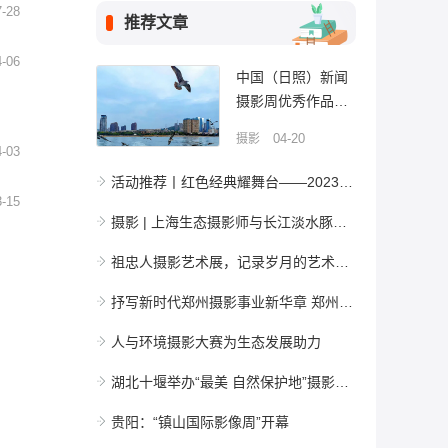
7-28
推荐文章
4-06
中国（日照）新闻
摄影周优秀作品全
国巡展19日在上海
04-20
摄影
开幕
4-03
活动推荐丨红色经典耀舞台——2023祖忠人舞台艺术摄影展
3-15
摄影 | 上海生态摄影师与长江淡水豚类之约
祖忠人摄影艺术展，记录岁月的艺术留声
抒写新时代郑州摄影事业新华章 郑州市摄影家协会新一届主席团成员亮相
人与环境摄影大赛为生态发展助力
湖北十堰举办“最美 自然保护地”摄影大赛
贵阳：“镇山国际影像周”开幕