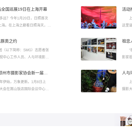
全国巡展19日在上海开幕
活动
多远？今年1月20日，日照首次
上海
上海。在上海之巅看日照海天，会
这里
日照）新闻摄影周优秀作品展暨“阳
一个
国巡展将在中国第一高楼——上海中
水豚类之约
祖忠
开生面、江海相连的视觉盛宴。
（以下简称：SMG）志愿者张
“祖忠
视中心工作人员、人与环境影像
影家
鹏、施蓉仙、夏
抒写新时代郑州摄影事业新华章 郑州市摄影家协会新一届主席团成员亮相
人与
年伊始，万象更新。1月8日上
上海文艺网（沈 彤
大会在嵩山饭店国际会议中心隆
摄影
管办和郑州
接起