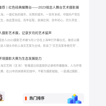
推荐丨红色经典耀舞台——2023祖忠人舞台艺术摄影展
，一座红色的城市，光荣的城市。一百年多前，中国共产党在
诞生，由这里出征。百年征程，波澜壮阔，百年初心，历久弥坚，
世纪以来，中国共产党带领全国各族人民不屈不挠、艰苦
人摄影艺术展，记录岁月的艺术留声
人2023摄影艺术展”6月17日在上海举行开幕仪式，展览以摄
祖忠人镜头中的上海文艺家为主线，彰显了“文艺百家争艳芬芳”的主
题。
环境摄影大赛为生态发展助力
）“影像是比较直观的记录和传播载体，人与环境
大赛，在10年的探索和实践中，不断为摄影赋能，一是通过摄影连
不同人群；二是形成了覆盖不同受众的特
热门排序