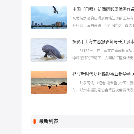
中国（日照）新闻摄影周优秀作品
从黄海之滨的日照到黄埔江畔的上海有
开行到上海的高铁，4个小时便可直达
是怎样一种感受？本月19日，中国（
光海岸 活力日照”旅游摄影作品展全
摄影 | 上海生态摄影师与长江淡
心大厦开幕，届时，将为你带来一场别
3月22日，在上海文广新闻传媒集团
峥嵘老师的带动下，会同徐汇区有线电
传播平台董长军组织的生态摄影师夏云
映象网讯 （记者 段晋哲 文/图）新
午，郑州市摄影家协会第四次会员代表
重召开。河南省摄影家协会、郑州市民
最新列表