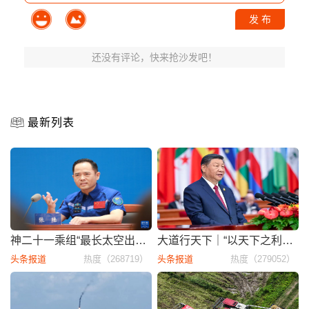
发 布
还没有评论，快来抢沙发吧！
最新列表
神二十一乘组“最长太空出差”归
大道行天下｜“以天下之利为利”—
头条报道
热度（268719）
头条报道
热度（279052）