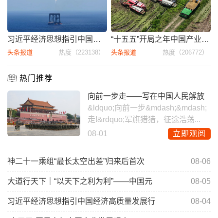
习近平经济思想指引中国经济高质
“十五五”开局之年中国产业发展
头条报道
热度（223138）
头条报道
热度（206772）
热门推荐
向前一步走——写在中国人民解放
&ldquo;向前一步&mdash;&mdash;
走!&rdquo;军旗猎猎，征途浩荡...
08-01
立即观阅
神二十一乘组“最长太空出差”归来后首次
08-06
大道行天下｜“以天下之利为利”——中国元
08-05
习近平经济思想指引中国经济高质量发展行
08-04