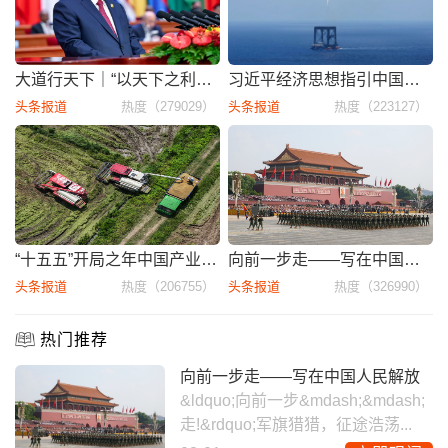
大道行天下｜“以天下之利为利”—
习近平经济思想指引中国经济高质
头条报道
热度（279029）
头条报道
热度（223127）
“十五五”开局之年中国产业发展
向前一步走——写在中国人民解放
头条报道
热度（206755）
头条报道
热度（326990）
热门推荐
向前一步走——写在中国人民解放
&ldquo;向前一步&mdash;&mdash;
走!&rdquo;军旗猎猎，征途浩荡...