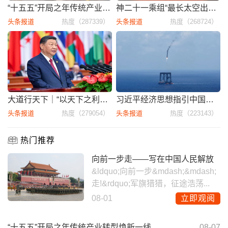
“十五五”开局之年传统产业转型
神二十一乘组“最长太空出差”归
头条报道
热度（287339）
头条报道
热度（268724）
大道行天下｜“以天下之利为利”—
习近平经济思想指引中国经济高质
头条报道
热度（279054）
头条报道
热度（223143）
热门推荐
向前一步走——写在中国人民解放
&ldquo;向前一步&mdash;&mdash;
走!&rdquo;军旗猎猎，征途浩荡...
08-01
立即观阅
“十五五”开局之年传统产业转型焕新一线
08-07